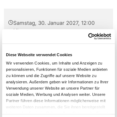
Samstag, 30. Januar 2027, 12:00
Uhr
Diese Webseite verwendet Cookies
Wir laden zu Tisch - Dorfzentrum Wengern, vor
Wir verwenden Cookies, um Inhalte und Anzeigen zu
dem EDEKA-Markt.
personalisieren, Funktionen für soziale Medien anbieten
Alle sind eingeladen! Jeden zweiten und letzten
zu können und die Zugriffe auf unsere Website zu
Samstag im Monat, immer um 12.00 Uhr. Kostenlos
analysieren. Außerdem geben wir Informationen zu Ihrer
und bei jedem Wetter. Wir freuen uns, für euch da
Verwendung unserer Website an unsere Partner für
zu sein!
soziale Medien, Werbung und Analysen weiter. Unsere
Partner führen diese Informationen möglicherweise mit
Das Team der Suppenküche
weiteren Daten zusammen, die Sie ihnen bereitgestellt
haben oder die sie im Rahmen Ihrer Nutzung der Dienste