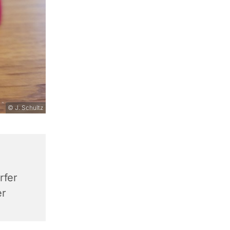
© J. Schultz
rfer
er