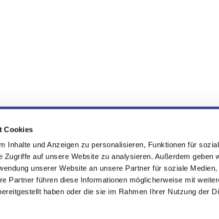
sche Kirchengemeinde an Elbsche
t Cookies
 Inhalte und Anzeigen zu personalisieren, Funktionen für sozia
e Zugriffe auf unsere Website zu analysieren. Außerdem geben w
Kontakt
Newsletter
Barrierefreiheit
rwendung unserer Website an unsere Partner für soziale Medien
re Partner führen diese Informationen möglicherweise mit weite
ereitgestellt haben oder die sie im Rahmen Ihrer Nutzung der D
Impressum
Datenschutzerklärung
ChurchDesk-Logi