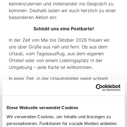
kennenzulernen und miteinander ins Gespräch zu
kommen. Deshalb laden wir euch herzlich zu einer
besonderen Aktion ein:
Schickt uns eine Postkarte!
In der Zeit von Mai bis Oktober 2026 freuen wir
uns über Grüße aus nah und fern: Ob aus dem
Urlaub, vom Tagesausflug, aus dem eigenen
Ortsteil oder von einem Lieblingsplatz in der
Umgebung – jede Karte ist willkommen.
In einer Zeit, in der Urlaubsbilder meist schnell
über soziale Medien geteilt werden und
handgeschriebene Post selten geworden ist, hat
eine „echte“ Postkarte einen ganz eigenen Wert. Sie
ist persönlich, greifbar und erzählt eine kleine
Diese Webseite verwendet Cookies
Geschichte.
Wir verwenden Cookies, um Inhalte und Anzeigen zu
personalisieren, Funktionen für soziale Medien anbieten
Wichtig ist uns dabei: