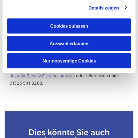
Gemeindebüro Herbede, Meesmannstr. 80, 58456 Witten
Details zeigen
oder
Gemeindebüro Bommern, Bodenborn 48, 58452 Witten
Cookies zulassen
oder
Auswahl erlauben
Gemeindebüro Wengern, Trienendorfer Str. 24, 58300
Wetter
Nur notwendige Cookies
Fragen zu der Aktion beantwortet Jolanda Schultz unter:
Jolanda.Schultz@kirche-hawi.de
oder telefonisch unter
01525 541 8263.
Dies könnte Sie auch