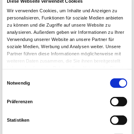
Diese Webseite verwendet Cookies
nicht erforderlich, aber bringen Sie bitte etwas Zeit
Wir verwenden Cookies, um Inhalte und Anzeigen zu
und Geduld mit. Je nach Andrang können
personalisieren, Funktionen für soziale Medien anbieten
Wartezeiten entstehen, die aber mit Kaffee und
zu können und die Zugriffe auf unsere Website zu
Kuchen versüßt werden können.
analysieren. Außerdem geben wir Informationen zu Ihrer
Verwendung unserer Website an unsere Partner für
soziale Medien, Werbung und Analysen weiter. Unsere
Partner führen diese Informationen möglicherweise mit
weiteren Daten zusammen, die Sie ihnen bereitgestellt
haben oder die sie im Rahmen Ihrer Nutzung der Dienste
gesammelt haben.
Einwilligungsauswahl
Notwendig
Präferenzen
Statistiken