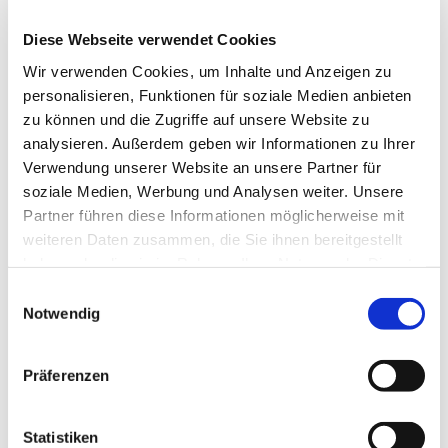
Wittener Nachbargemeinden. Dazu laden
Diese Webseite verwendet Cookies
wir herzlich ein: Samstag, 31. Oktober 2026, um
Wir verwenden Cookies, um Inhalte und Anzeigen zu
19.00 Uhr in der Ev. Kirche Bommern. Weitere
personalisieren, Funktionen für soziale Medien anbieten
Informationen entnehmen Sie bitte der Tagespresse
zu können und die Zugriffe auf unsere Website zu
und den aktuellen Plakaten. Wer eine
analysieren. Außerdem geben wir Informationen zu Ihrer
Mitfahrgelegenheit benötigt, kann sich an: Pfrn. Ute
Verwendung unserer Website an unsere Partner für
Wendel, Tel.: 02302 73470, wenden.
soziale Medien, Werbung und Analysen weiter. Unsere
Partner führen diese Informationen möglicherweise mit
weiteren Daten zusammen, die Sie ihnen bereitgestellt
haben oder die sie im Rahmen Ihrer Nutzung der Dienste
gesammelt haben.
Einwilligungsauswahl
Notwendig
Präferenzen
Statistiken