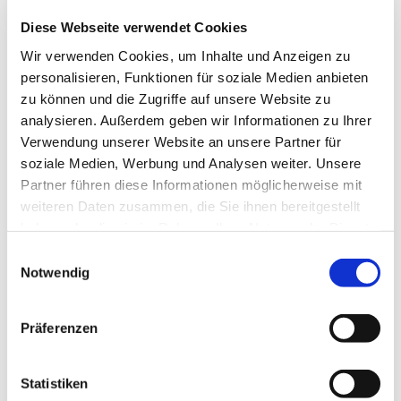
10:30 Uhr herzlich zu einem „Ökumenischen
Diese Webseite verwendet Cookies
Outdoor-Gottesdienst“ am Zollhaus an der Ruhr in
Herbede ein. Wir freuen uns auf Kleine und Große
Wir verwenden Cookies, um Inhalte und Anzeigen zu
– kommt alle!
personalisieren, Funktionen für soziale Medien anbieten
zu können und die Zugriffe auf unsere Website zu
Bei Regen findet der Gottesdienst in der
analysieren. Außerdem geben wir Informationen zu Ihrer
katholischen Kirche St. Peter und Paul statt.
Verwendung unserer Website an unsere Partner für
soziale Medien, Werbung und Analysen weiter. Unsere
Partner führen diese Informationen möglicherweise mit
weiteren Daten zusammen, die Sie ihnen bereitgestellt
haben oder die sie im Rahmen Ihrer Nutzung der Dienste
gesammelt haben.
Einwilligungsauswahl
Notwendig
Präferenzen
Statistiken