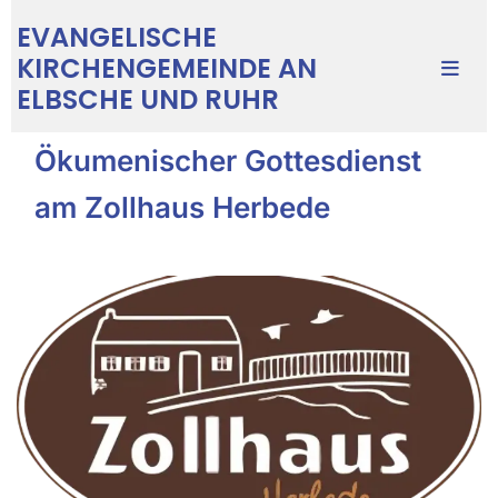
EVANGELISCHE
KIRCHENGEMEINDE AN
ELBSCHE UND RUHR
Ökumenischer Gottesdienst
am Zollhaus Herbede