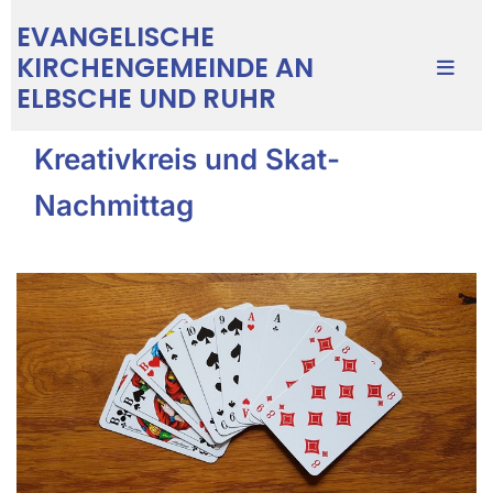
EVANGELISCHE
KIRCHENGEMEINDE AN
ELBSCHE UND RUHR
Kreativkreis und Skat-
Nachmittag