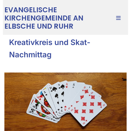
EVANGELISCHE
KIRCHENGEMEINDE AN
ELBSCHE UND RUHR
Kreativkreis und Skat-
Nachmittag