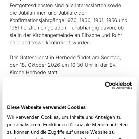
Festgottesdiensten sind alle Interessierten sowie
die Jubilarinnen und Jubilare der
Konfirmationsjahrgänge 1976, 1966, 1961, 1956 und
1951 herzlich eingeladen – unabhängig davon, ob
sie in der Kirchengemeinde an Elbsche und Ruhr
oder anderswo konfirmiert wurden.
Der Gottesdienst in Herbede findet am Sonntag,
den 18. Oktober 2026 um 10.30 Uhr in der Ev.
Kirche Herbede statt.
Alle Jubilar*innen treffen sich an dem Tag bereits
um 10.45 Uhr im Markus-Zentrum. Nach dem
Gottesdienst gibt es dort ein Mittagessen.
Anmeldung Herbede: Tel. 02302 73313
Diese Webseite verwendet Cookies
oder
kerstin.dellmann@kirche-hawi.de
Wir verwenden Cookies, um Inhalte und Anzeigen zu
personalisieren, Funktionen für soziale Medien anbieten
Achtung:
zu können und die Zugriffe auf unsere Website zu