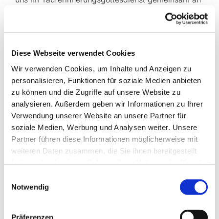
Gottes Versprechen erinnern und uns seiner Nähe
neu vergewissern.
Herzlich eingeladen sind Große und Kleine aus
Diese Webseite verwendet Cookies
unserer Gemeinde am Sonntag, 1. November 2026,
um 10.30 Uhr in die Herbeder Kirche. Besonders
Wir verwenden Cookies, um Inhalte und Anzeigen zu
freuen wir uns auf alle, die im Jahr 2021 getauft
personalisieren, Funktionen für soziale Medien anbieten
wurden. Bringen Sie gerne Ihre Taufkerze mit! Wir
zu können und die Zugriffe auf unsere Website zu
freuen uns auf Sie und euch!
analysieren. Außerdem geben wir Informationen zu Ihrer
Verwendung unserer Website an unsere Partner für
Im Anschluss an den Gottesdienst gibt es die
soziale Medien, Werbung und Analysen weiter. Unsere
Möglichkeit, sich für die Norderney-
Partner führen diese Informationen möglicherweise mit
Gemeindefreizeit vom 9. bis 16. Oktober 2027
weiteren Daten zusammen, die Sie ihnen bereitgestellt
anzumelden.
haben oder die sie im Rahmen Ihrer Nutzung der Dienste
gesammelt haben.
Einwilligungsauswahl
Notwendig
Präferenzen