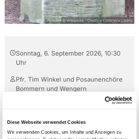
© Wikipedia - Creative Commons Lizenz
Sonntag, 6. September 2026, 10:30
Uhr
Pfr. Tim Winkel und Posaunenchöre
Bommern und Wengern
Am Sonntag, den 6. September 2026, feiern wir
Diese Webseite verwendet Cookies
den traditionellen "Outdoor-Gottesdienst am
Wir verwenden Cookies, um Inhalte und Anzeigen zu
Fabriciusstein in Bommern. Was dort vor langer