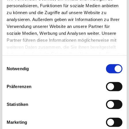
Kendra Höffken und Team
personalisieren, Funktionen für soziale Medien anbieten
zu können und die Zugriffe auf unsere Website zu
analysieren. Außerdem geben wir Informationen zu Ihrer
Verwendung unserer Website an unsere Partner für
soziale Medien, Werbung und Analysen weiter. Unsere
Partner führen diese Informationen möglicherweise mit
weiteren Daten zusammen, die Sie ihnen bereitgestellt
haben oder die sie im Rahmen Ihrer Nutzung der Dienste
gesammelt haben.
Einwilligungsauswahl
Notwendig
Präferenzen
Statistiken
Marketing