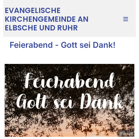
EVANGELISCHE
KIRCHENGEMEINDE AN
ELBSCHE UND RUHR
Feierabend - Gott sei Dank!
© n.epp