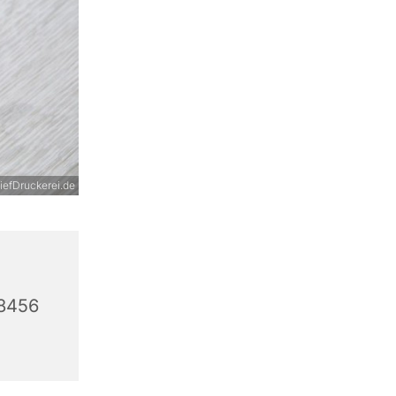
efDruckerei.de
58456